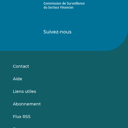
Suivez-nous
Suivez-
Suivez-
nous
nous
sur
sur
LinkedIn
Vimeo
Contact
Aide
Liens utiles
Abonnement
Flux RSS