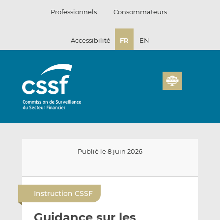
Passer
Professionnels
Consommateurs
au
contenu
Accessibilité
FR
EN
Publié le 8 juin 2026
E
P
P
n
a
a
Instruction CSSF
v
r
r
o
t
t
Guidance sur les
y
a
a