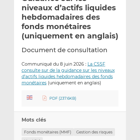
e
g
g
niveaux d’actifs liquides
r
e
e
hebdomadaires des
p
r
r
fonds monétaires
a
s
s
r
u
u
(uniquement en anglais)
e
r
r
m
L
F
Document de consultation
a
i
a
i
n
c
Communiqué du 8 juin 2026 :
La CSSF
l
k
e
consulte sur de la guidance sur les niveaux
d’actifs liquides hebdomadaires des fonds
e
b
monétaires
(uniquement en anglais)
d
o
I
o
n
k
PDF (237.6KB)
Mots clés
Fonds monétaires (MMF)
Gestion des risques