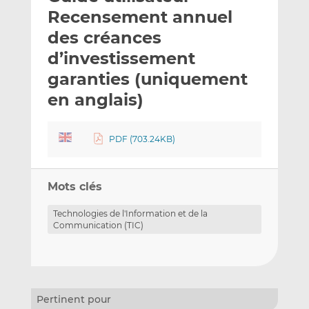
e
g
g
Recensement annuel
r
e
e
des créances
p
r
r
d’investissement
a
s
s
r
u
u
garanties (uniquement
e
r
r
en anglais)
m
L
F
a
i
a
i
n
c
PDF (703.24KB)
l
k
e
e
b
d
o
Mots clés
I
o
Technologies de l'Information et de la
n
k
Communication (TIC)
Pertinent pour