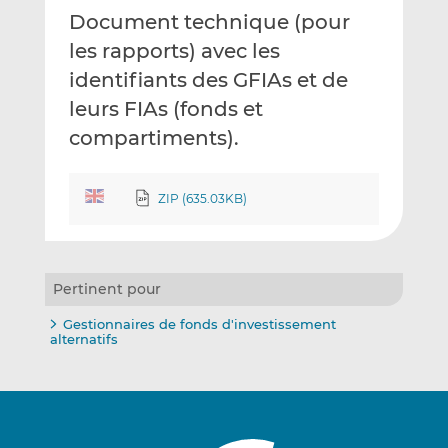
Document technique (pour
r
e
e
p
r
r
les rapports) avec les
a
s
s
identifiants des GFIAs et de
r
u
u
leurs FIAs (fonds et
e
r
r
compartiments).
m
L
F
a
i
a
i
n
c
ZIP (635.03KB)
l
k
e
e
b
d
o
I
o
Pertinent pour
n
k
Gestionnaires de fonds d'investissement
alternatifs