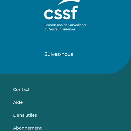
Suivez-nous
Suivez-
Suivez-
nous
nous
sur
sur
LinkedIn
Vimeo
Contact
Aide
Liens utiles
Abonnement