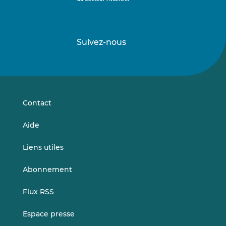
Suivez-nous
Suivez-
Suivez-
nous
nous
sur
sur
LinkedIn
Vimeo
Contact
Aide
Liens utiles
Abonnement
Flux RSS
Espace presse