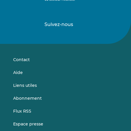
Suivez-nous
Suivez-
Suivez-
nous
nous
sur
sur
LinkedIn
Vimeo
Contact
Aide
Liens utiles
Abonnement
Flux RSS
Espace presse