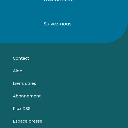
Suivez-nous
Suivez-
Suivez-
nous
nous
sur
sur
LinkedIn
Vimeo
Contact
Aide
Liens utiles
Abonnement
Flux RSS
Espace presse