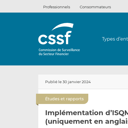
Passer
Professionnels
Consommateurs
au
contenu
Types d’ent
Publié le 30 janvier 2024
Études et rapports
Implémentation d’ISQ
(uniquement en anglai