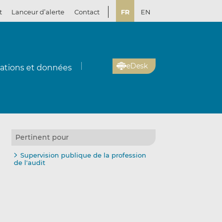
t
Lanceur d’alerte
Contact
FR
EN
eDesk
cations et données
Pertinent pour
Supervision publique de la profession
de l'audit