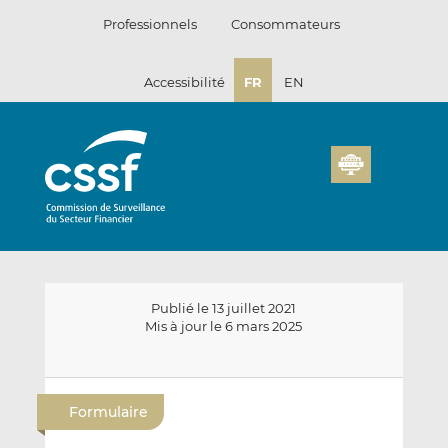
Passer
Professionnels
Consommateurs
au
contenu
Accessibilité
FR
EN
Publié le 13 juillet 2021
Mis à jour le 6 mars 2025
E
P
P
n
a
a
Formulaire
v
r
r
o
t
t