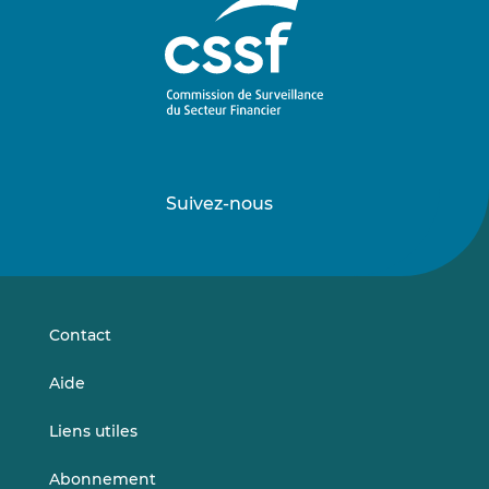
Suivez-nous
Suivez-
Suivez-
nous
nous
sur
sur
LinkedIn
Vimeo
Contact
Aide
Liens utiles
Abonnement