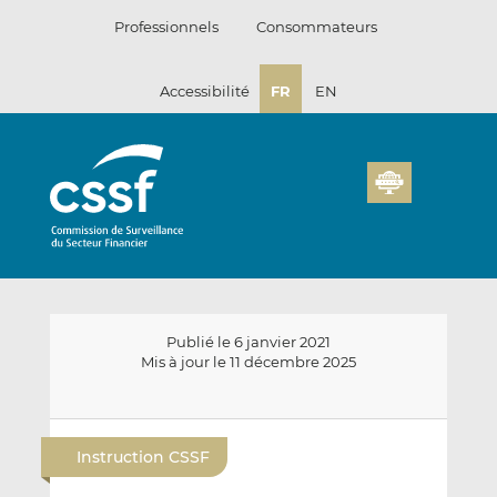
Passer
Professionnels
Consommateurs
au
contenu
Accessibilité
FR
EN
Publié le 6 janvier 2021
Mis à jour le 11 décembre 2025
E
P
P
n
a
a
Instruction CSSF
v
r
r
o
t
t