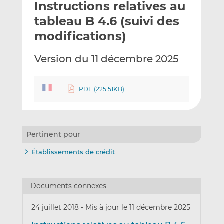
Instructions relatives au
y
a
a
e
g
g
tableau B 4.6 (suivi des
r
e
e
modifications)
p
r
r
a
s
s
Version du 11 décembre 2025
r
u
u
e
r
r
m
L
F
PDF (225.51KB)
a
i
a
i
n
c
l
k
e
e
b
Pertinent pour
d
o
Établissements de crédit
I
o
n
k
Documents connexes
24 juillet 2018
-
Mis à jour le 11 décembre 2025