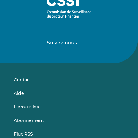
Suivez-nous
Suivez-
Suivez-
nous
nous
sur
sur
LinkedIn
Vimeo
Contact
Aide
Liens utiles
Abonnement
Flux RSS