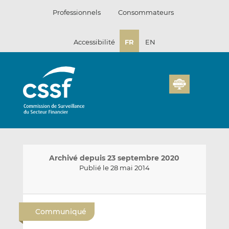
Passer
Professionnels
Consommateurs
au
contenu
Accessibilité
FR
EN
Archivé depuis 23 septembre 2020
Publié le 28 mai 2014
E
P
P
n
a
a
Communiqué
v
r
r
o
t
t