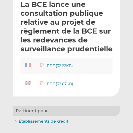
La BCE lance une
y
a
a
e
g
g
consultation publique
r
e
e
relative au projet de
p
r
r
règlement de la BCE sur
a
s
s
r
u
u
les redevances de
e
r
r
surveillance prudentielle
m
L
F
a
i
a
i
n
c
PDF (32.22KB)
l
k
e
e
b
PDF (32.07KB)
d
o
I
o
n
k
Pertinent pour
Établissements de crédit