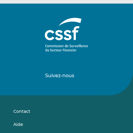
Suivez-nous
Suivez-
Suivez-
nous
nous
sur
sur
LinkedIn
Vimeo
Contact
Aide