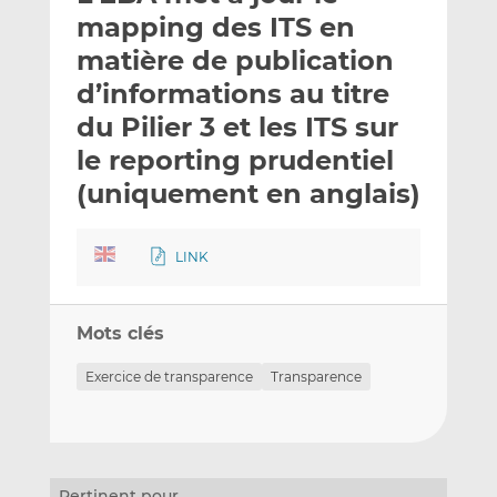
e
g
g
mapping des ITS en
r
e
e
matière de publication
p
r
r
d’informations au titre
a
s
s
r
u
u
du Pilier 3 et les ITS sur
e
r
r
le reporting prudentiel
m
L
F
(uniquement en anglais)
a
i
a
i
n
c
l
k
e
LINK
e
b
d
o
I
o
Mots clés
n
k
Exercice de transparence
Transparence
Pertinent pour