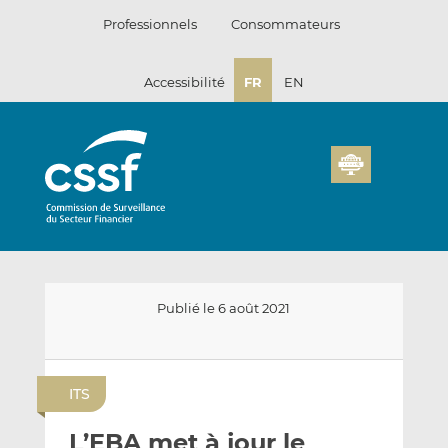
Passer
Professionnels
Consommateurs
au
contenu
Accessibilité
FR
EN
Publié le 6 août 2021
E
P
P
n
a
a
ITS
v
r
r
o
t
t
L’EBA met à jour le
y
a
a