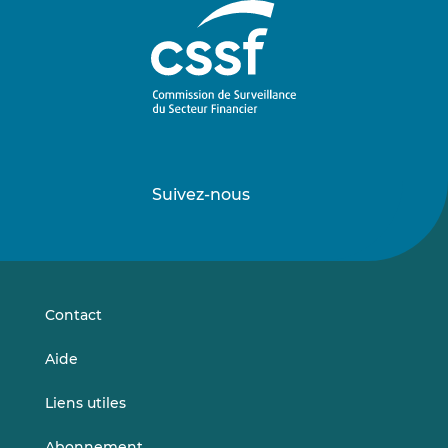
Suivez-nous
Suivez-
Suivez-
nous
nous
sur
sur
LinkedIn
Vimeo
Contact
Aide
Liens utiles
Abonnement