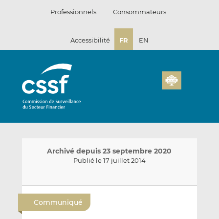
Passer
Professionnels
Consommateurs
au
contenu
Accessibilité
FR
EN
Archivé depuis 23 septembre 2020
Publié le 17 juillet 2014
E
P
P
n
a
a
Communiqué
v
r
r
o
t
t