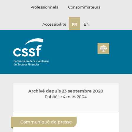
Passer
Professionnels
Consommateurs
au
contenu
Accessibilité
FR
EN
Archivé depuis 23 septembre 2020
Publié le 4 mars 2004
E
P
P
n
a
a
Communiqué de presse
v
r
r
o
t
t