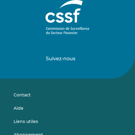
Suivez-nous
Suivez-
Suivez-
nous
nous
sur
sur
LinkedIn
Vimeo
Contact
Aide
Liens utiles
Abonnement