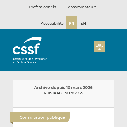
Passer
Professionnels
Consommateurs
au
contenu
Accessibilité
FR
EN
Archivé depuis 13 mars 2026
Publié le 6 mars 2025
E
P
P
n
a
a
Consultation publique
v
r
r
o
t
t