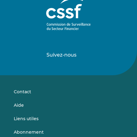
Suivez-nous
Suivez-
Suivez-
nous
nous
sur
sur
LinkedIn
Vimeo
Contact
Aide
Liens utiles
Abonnement