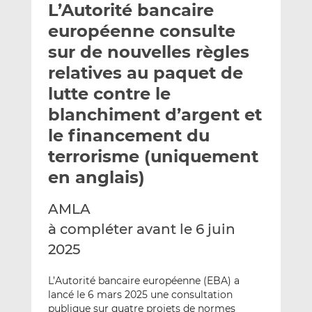
L’Autorité bancaire
y
a
a
e
g
g
européenne consulte
r
e
e
sur de nouvelles règles
p
r
r
relatives au paquet de
a
s
s
r
u
u
lutte contre le
e
r
r
blanchiment d’argent et
m
L
F
le financement du
a
i
a
terrorisme (uniquement
i
n
c
l
k
e
en anglais)
e
b
d
o
AMLA
I
o
à compléter avant le 6 juin
n
k
2025
L’Autorité bancaire européenne (EBA) a
lancé le 6 mars 2025 une consultation
publique sur quatre projets de normes