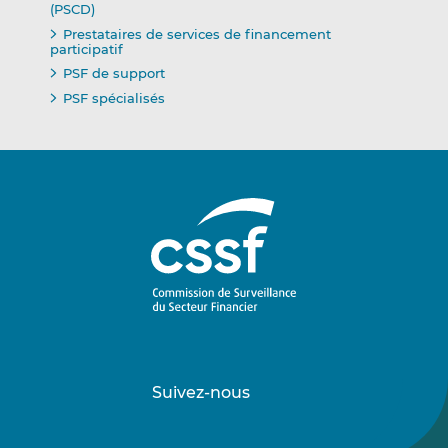
(PSCD)
Prestataires de services de financement
participatif
PSF de support
PSF spécialisés
Suivez-nous
Suivez-
Suivez-
nous
nous