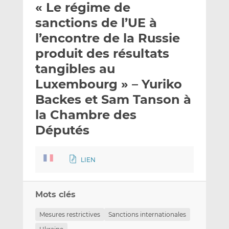
« Le régime de
y
a
a
e
g
g
sanctions de l’UE à
r
e
e
l’encontre de la Russie
p
r
r
produit des résultats
a
s
s
r
u
u
tangibles au
e
r
r
Luxembourg » – Yuriko
m
L
F
Backes et Sam Tanson à
a
i
a
la Chambre des
i
n
c
l
k
e
Députés
e
b
d
o
I
o
LIEN
n
k
Mots clés
Mesures restrictives
Sanctions internationales