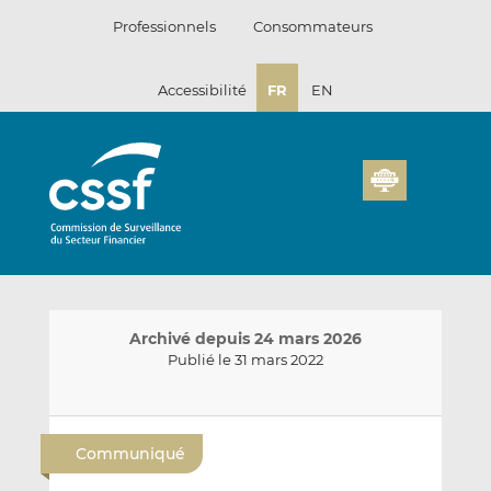
Passer
Professionnels
Consommateurs
au
contenu
Accessibilité
FR
EN
Archivé depuis 24 mars 2026
Publié le 31 mars 2022
E
P
P
n
a
a
Communiqué
v
r
r
o
t
t