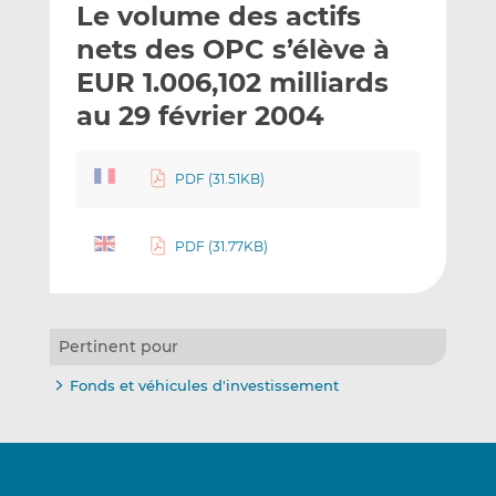
Le volume des actifs
y
a
a
e
g
g
nets des OPC s’élève à
r
e
e
EUR 1.006,102 milliards
p
r
r
au 29 février 2004
a
s
s
r
u
u
e
r
r
PDF (31.51KB)
m
L
F
a
i
a
i
n
c
PDF (31.77KB)
l
k
e
e
b
d
o
I
o
Pertinent pour
n
k
Fonds et véhicules d'investissement