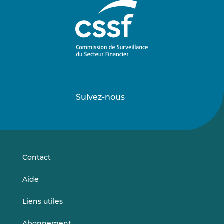
Suivez-nous
Suivez-
Suivez-
nous
nous
sur
sur
LinkedIn
Vimeo
Contact
Aide
Liens utiles
Abonnement