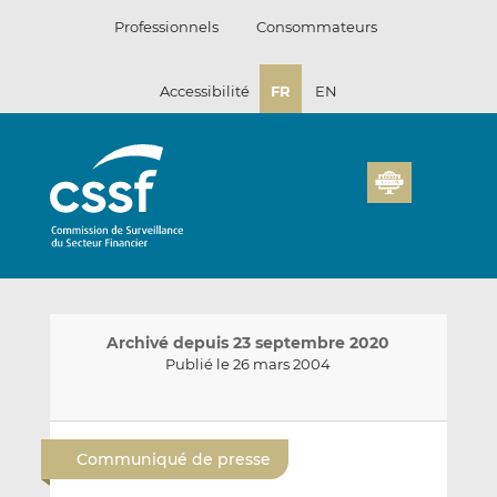
Passer
Professionnels
Consommateurs
au
contenu
Accessibilité
FR
EN
Archivé depuis 23 septembre 2020
Publié le 26 mars 2004
E
P
P
n
a
a
Communiqué de presse
v
r
r
o
t
t