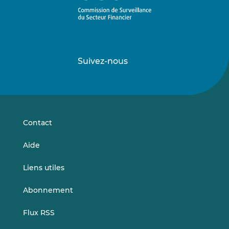
Suivez-nous
Suivez-
Suivez-
nous
nous
sur
sur
LinkedIn
Vimeo
Contact
Aide
Liens utiles
Abonnement
Flux RSS