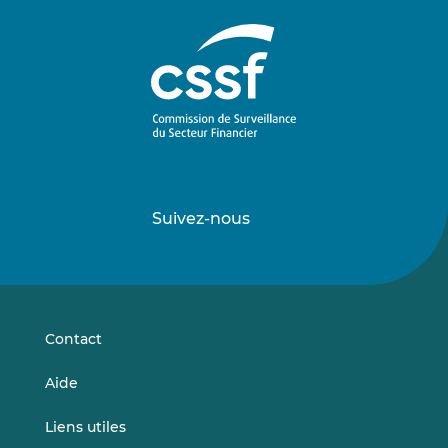
Suivez-nous
Suivez-
Suivez-
nous
nous
sur
sur
LinkedIn
Vimeo
Contact
Aide
Liens utiles