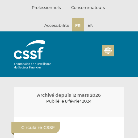
Passer
Professionnels
Consommateurs
au
contenu
Accessibilité
FR
EN
Archivé depuis 12 mars 2026
Publié le 8 février 2024
E
P
P
n
a
a
Circulaire CSSF
v
r
r
o
t
t