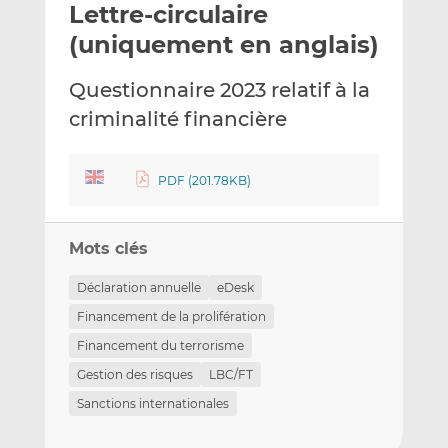
Lettre-circulaire
y
a
a
e
g
g
(uniquement en anglais)
r
e
e
p
r
r
Questionnaire 2023 relatif à la
a
s
s
criminalité financière
r
u
u
e
r
r
m
L
F
PDF (201.78KB)
a
i
a
i
n
c
l
k
e
Mots clés
e
b
d
o
Déclaration annuelle
eDesk
I
o
Financement de la prolifération
n
k
Financement du terrorisme
Gestion des risques
LBC/FT
Sanctions internationales