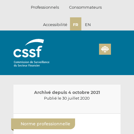
Passer
Professionnels
Consommateurs
au
contenu
Accessibilité
FR
EN
Archivé depuis 4 octobre 2021
Publié le 30 juillet 2020
E
P
P
n
a
a
Norme professionnelle
v
r
r
o
t
t