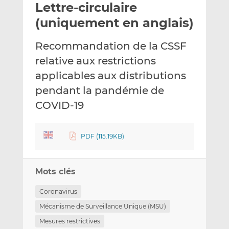
Lettre-circulaire
y
a
a
e
g
g
(uniquement en anglais)
r
e
e
p
r
r
Recommandation de la CSSF
a
s
s
relative aux restrictions
r
u
u
applicables aux distributions
e
r
r
m
L
F
pendant la pandémie de
a
i
a
COVID-19
i
n
c
l
k
e
e
b
PDF (115.19KB)
d
o
I
o
n
k
Mots clés
Coronavirus
Mécanisme de Surveillance Unique (MSU)
Mesures restrictives