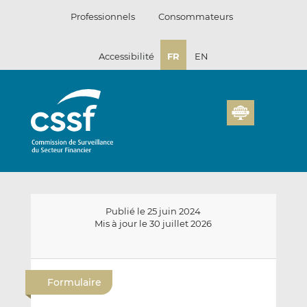
Passer
Professionnels
Consommateurs
au
contenu
Accessibilité
FR
EN
Publié le 25 juin 2024
Mis à jour le 30 juillet 2026
E
P
P
n
a
a
Formulaire
v
r
r
o
t
t