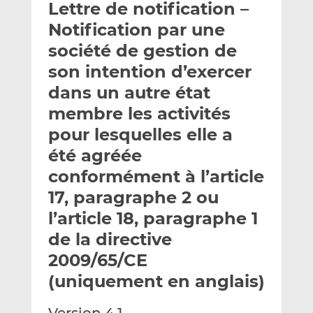
Lettre de notification –
y
a
a
e
g
g
Notification par une
r
e
e
société de gestion de
p
r
r
son intention d’exercer
a
s
s
r
u
u
dans un autre état
e
r
r
membre les activités
m
L
F
pour lesquelles elle a
a
i
a
été agréée
i
n
c
l
k
e
conformément à l’article
e
b
17, paragraphe 2 ou
d
o
l’article 18, paragraphe 1
I
o
n
k
de la directive
2009/65/CE
(uniquement en anglais)