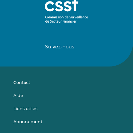
Suivez-nous
Suivez-
Suivez-
nous
nous
sur
sur
LinkedIn
Vimeo
Contact
Aide
Liens utiles
Abonnement