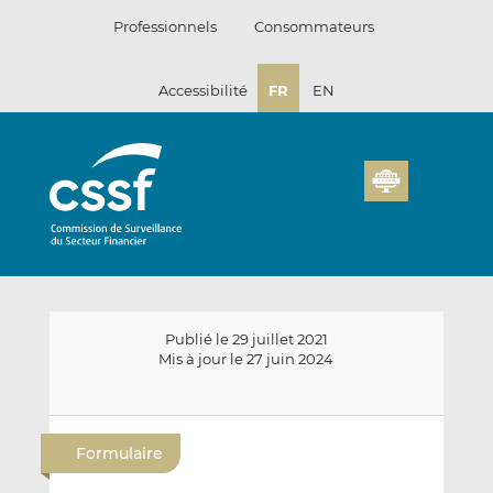
Passer
Professionnels
Consommateurs
au
contenu
Accessibilité
FR
EN
Publié le 29 juillet 2021
Mis à jour le 27 juin 2024
E
P
P
n
a
a
Formulaire
v
r
r
o
t
t