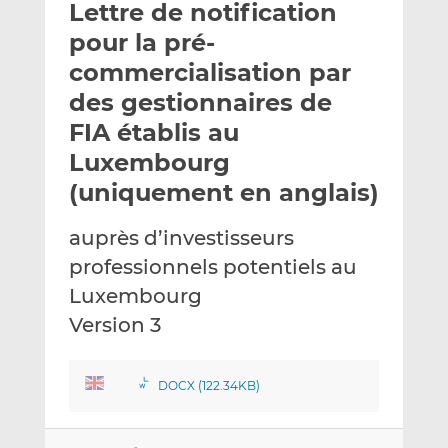
Lettre de notification
y
a
a
e
g
g
pour la pré-
r
e
e
commercialisation par
p
r
r
des gestionnaires de
a
s
s
r
u
u
FIA établis au
e
r
r
Luxembourg
m
L
F
(uniquement en anglais)
a
i
a
i
n
c
auprès d’investisseurs
l
k
e
e
b
professionnels potentiels au
d
o
Luxembourg
I
o
Version 3
n
k
DOCX (122.34KB)