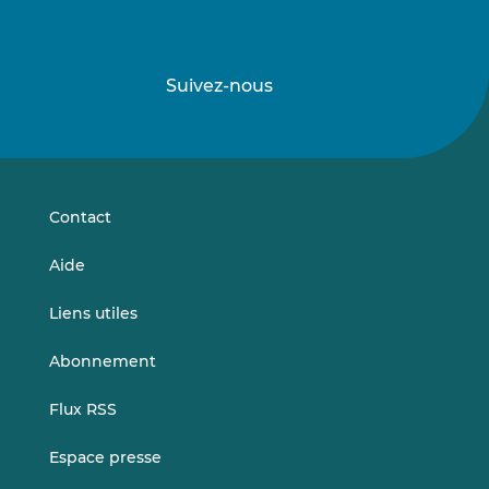
Suivez-nous
Suivez-
Suivez-
nous
nous
sur
sur
LinkedIn
Vimeo
Contact
Aide
Liens utiles
Abonnement
Flux RSS
Espace presse