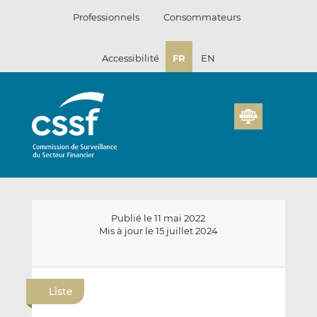
Passer
Professionnels
Consommateurs
au
contenu
Accessibilité
FR
EN
Publié le 11 mai 2022
Mis à jour le 15 juillet 2024
E
P
P
n
a
a
Liste
v
r
r
o
t
t