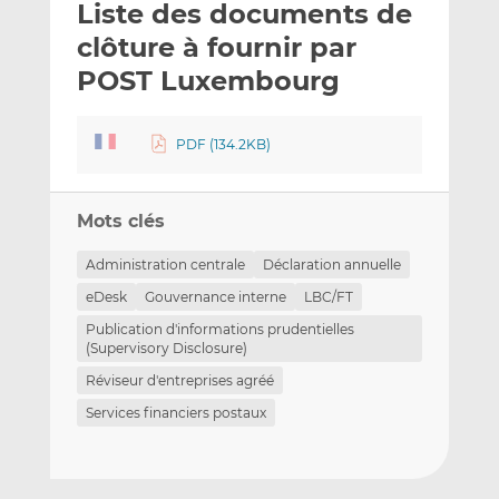
Liste des documents de
y
a
a
e
g
g
clôture à fournir par
r
e
e
POST Luxembourg
p
r
r
a
s
s
r
u
u
PDF (134.2KB)
e
r
r
m
L
F
a
i
a
Mots clés
i
n
c
Administration centrale
Déclaration annuelle
l
k
e
e
b
eDesk
Gouvernance interne
LBC/FT
d
o
Publication d'informations prudentielles
I
o
(Supervisory Disclosure)
n
k
Réviseur d'entreprises agréé
Services financiers postaux