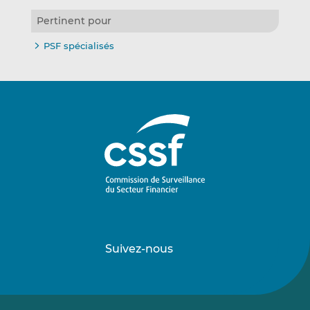
Pertinent pour
PSF spécialisés
Suivez-nous
Suivez-
Suivez-
nous
nous
sur
sur
LinkedIn
Vimeo