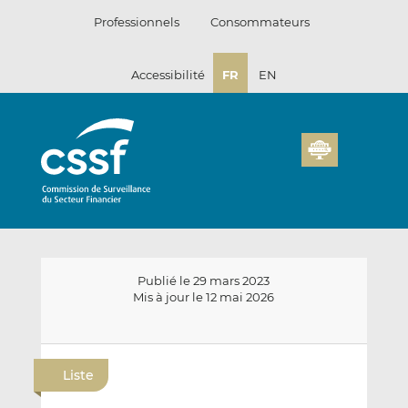
Passer
Professionnels
Consommateurs
au
contenu
Accessibilité
FR
EN
Publié le 29 mars 2023
Mis à jour le 12 mai 2026
E
P
P
n
a
a
Liste
v
r
r
o
t
t