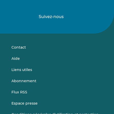
Suivez-nous
Suivez-
Suivez-
nous
nous
sur
sur
LinkedIn
Vimeo
Contact
Aide
Liens utiles
Abonnement
Flux RSS
Espace presse