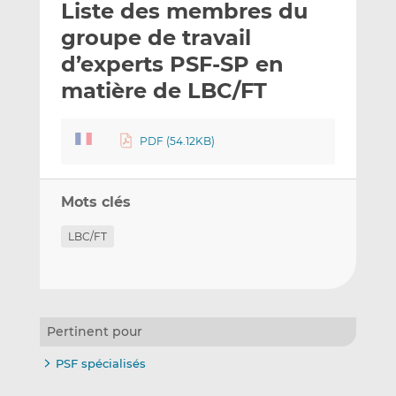
Liste des membres du
y
a
a
e
g
g
groupe de travail
r
e
e
d’experts PSF-SP en
p
r
r
matière de LBC/FT
a
s
s
r
u
u
e
r
r
PDF (54.12KB)
m
L
F
a
i
a
i
n
c
Mots clés
l
k
e
e
b
LBC/FT
d
o
I
o
n
k
Pertinent pour
PSF spécialisés