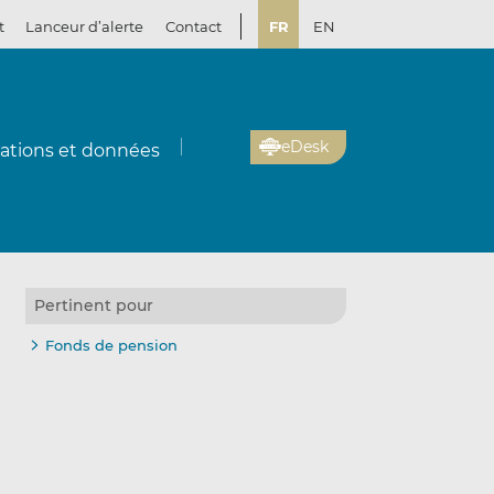
t
Lanceur d’alerte
Contact
FR
EN
eDesk
cations et données
Pertinent pour
Fonds de pension