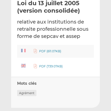
Loi du 13 juillet 2005
y
a
a
e
g
g
(version consolidée)
r
e
e
p
r
r
relative aux institutions de
a
s
s
retraite professionnelle sous
r
u
u
forme de sepcav et assep
e
r
r
m
L
F
a
i
a
PDF (611.07KB)
i
n
c
l
k
e
e
b
PDF (739.07KB)
d
o
I
o
n
k
Mots clés
Agrément