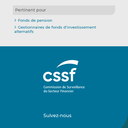
Pertinent pour
Fonds de pension
Gestionnaires de fonds d'investissement
alternatifs
Suivez-nous
Suivez-
Suivez-
nous
nous