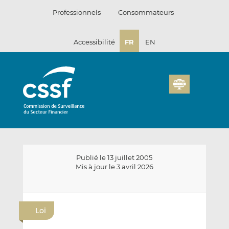
Passer
Professionnels
Consommateurs
au
contenu
Accessibilité
FR
EN
Publié le 13 juillet 2005
Mis à jour le 3 avril 2026
E
P
P
n
a
a
Loi
v
r
r
o
t
t