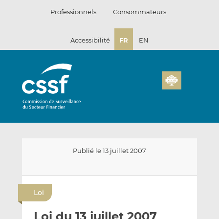
Passer
Professionnels
Consommateurs
au
contenu
Accessibilité
FR
EN
Publié le 13 juillet 2007
E
P
P
n
a
a
Loi
v
r
r
o
t
t
Loi du 13 juillet 2007
y
a
a