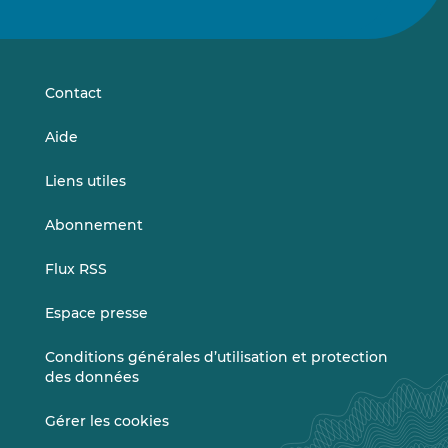
nous
nous
sur
sur
LinkedIn
Vimeo
Contact
Aide
Liens utiles
Abonnement
Flux RSS
Espace presse
Conditions générales d’utilisation et protection
des données
Gérer les cookies