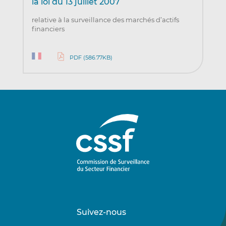
la loi du 13 juillet 2007
relative à la surveillance des marchés d’actifs
financiers
PDF (586.77KB)
Suivez-nous
Suivez-
Suivez-