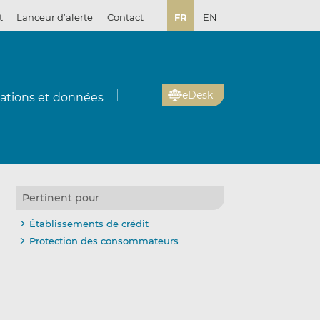
t
Lanceur d’alerte
Contact
FR
EN
eDesk
cations et données
Pertinent pour
Établissements de crédit
Protection des consommateurs