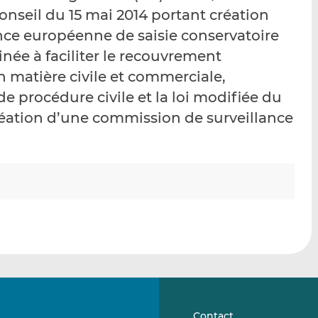
p
r
r
nseil du 15 mai 2014 portant création
a
s
s
ce européenne de saisie conservatoire
r
u
u
née à faciliter le recouvrement
e
r
r
m
L
F
n matière civile et commerciale,
a
i
a
 procédure civile et la loi modifiée du
i
n
c
éation d’une commission de surveillance
l
k
e
e
b
d
o
I
o
n
k
Contact