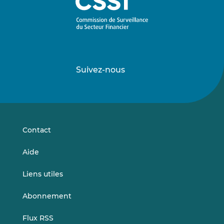
Suivez-nous
Suivez-
Suivez-
nous
nous
sur
sur
LinkedIn
Vimeo
Contact
Aide
Liens utiles
Abonnement
Flux RSS