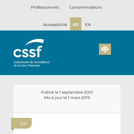
Passer
Professionnels
Consommateurs
au
contenu
Accessibilité
FR
EN
Publié le 1 septembre 2001
Mis à jour le 1 mars 2019
E
P
P
n
a
a
Loi
v
r
r
o
t
t