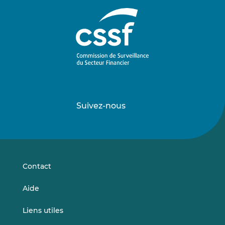
Suivez-nous
Suivez-
Suivez-
nous
nous
sur
sur
LinkedIn
Vimeo
Contact
Aide
Liens utiles