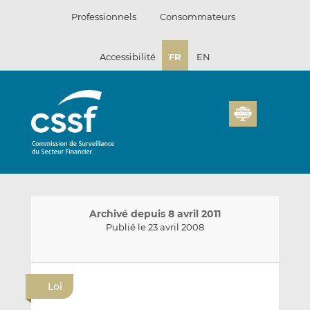
Passer
Professionnels
Consommateurs
au
contenu
Accessibilité
FR
EN
Archivé depuis 8 avril 2011
Publié le 23 avril 2008
E
P
P
n
a
a
Loi
v
r
r
o
t
t