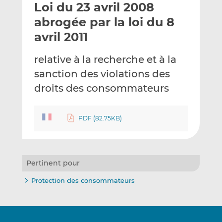
Loi du 23 avril 2008
y
a
a
e
g
g
abrogée par la loi du 8
r
e
e
avril 2011
p
r
r
a
s
s
relative à la recherche et à la
r
u
u
sanction des violations des
e
r
r
m
L
F
droits des consommateurs
a
i
a
i
n
c
PDF (82.75KB)
l
k
e
e
b
d
o
I
o
Pertinent pour
n
k
Protection des consommateurs