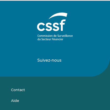
Suivez-nous
Suivez-
Suivez-
nous
nous
sur
sur
LinkedIn
Vimeo
Contact
Aide