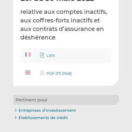
e
g
g
relative aux comptes inactifs,
r
e
e
p
r
r
aux coffres-forts inactifs et
a
s
s
aux contrats d’assurance en
r
u
u
déshérence
e
r
r
m
L
F
a
i
a
LIEN
i
n
c
l
k
e
e
b
PDF (171.01KB)
d
o
I
o
n
k
Pertinent pour
Entreprises d’investissement
Établissements de crédit