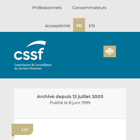
Passer
Professionnels
Consommateurs
au
contenu
Accessibilité
FR
EN
Archivé depuis 13 juillet 2005
Publié le 8 juin 1999
E
P
P
n
a
a
Loi
v
r
r
o
t
t