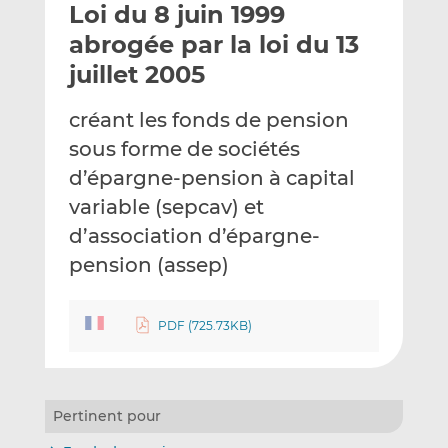
Loi du 8 juin 1999
y
a
a
e
g
g
abrogée par la loi du 13
r
e
e
juillet 2005
p
r
r
a
s
s
créant les fonds de pension
r
u
u
sous forme de sociétés
e
r
r
m
L
F
d’épargne-pension à capital
a
i
a
variable (sepcav) et
i
n
c
d’association d’épargne-
l
k
e
pension (assep)
e
b
d
o
I
o
PDF (725.73KB)
n
k
Pertinent pour