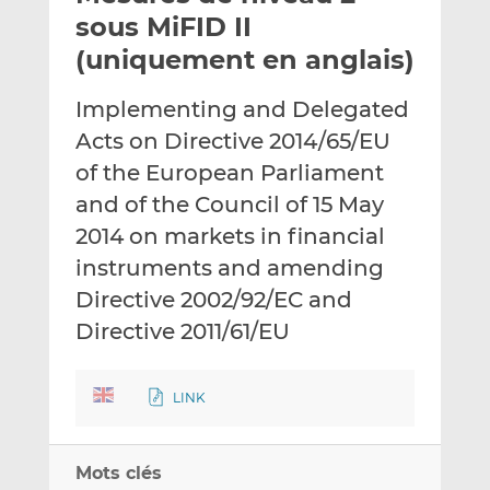
e
g
g
sous MiFID II
r
e
e
(uniquement en anglais)
p
r
r
a
s
s
Implementing and Delegated
r
u
u
Acts on Directive 2014/65/EU
e
r
r
m
L
F
of the European Parliament
a
i
a
and of the Council of 15 May
i
n
c
2014 on markets in financial
l
k
e
instruments and amending
e
b
d
o
Directive 2002/92/EC and
I
o
Directive 2011/61/EU
n
k
LINK
Mots clés