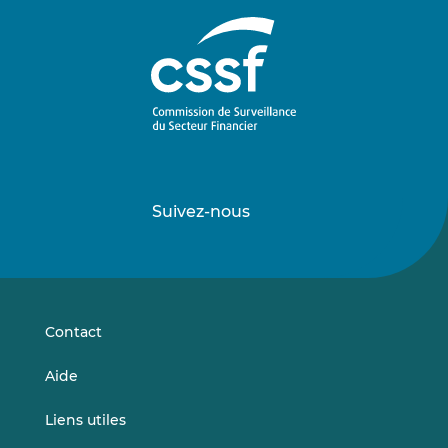
Suivez-nous
Suivez-
Suivez-
nous
nous
sur
sur
LinkedIn
Vimeo
Contact
Aide
Liens utiles