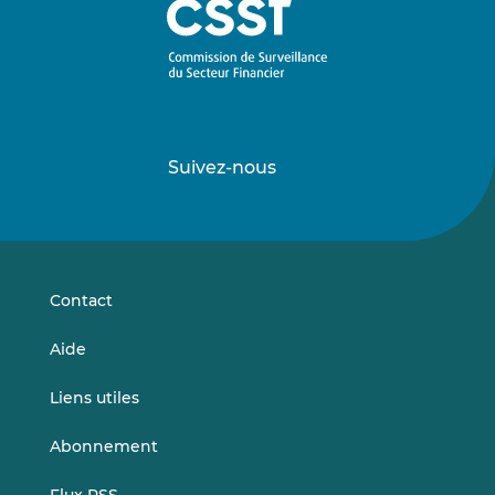
Suivez-nous
Suivez-
Suivez-
nous
nous
sur
sur
LinkedIn
Vimeo
Contact
Aide
Liens utiles
Abonnement