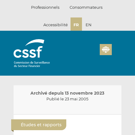
Passer
Professionnels
Consommateurs
au
contenu
Accessibilité
FR
EN
Archivé depuis 13 novembre 2023
Publié le 23 mai 2005
E
P
P
n
a
a
Études et rapports
v
r
r
o
t
t