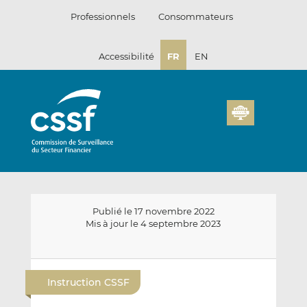
Passer
Professionnels
Consommateurs
au
contenu
Accessibilité
FR
EN
Publié le 17 novembre 2022
Mis à jour le 4 septembre 2023
E
P
P
n
a
a
Instruction CSSF
v
r
r
o
t
t