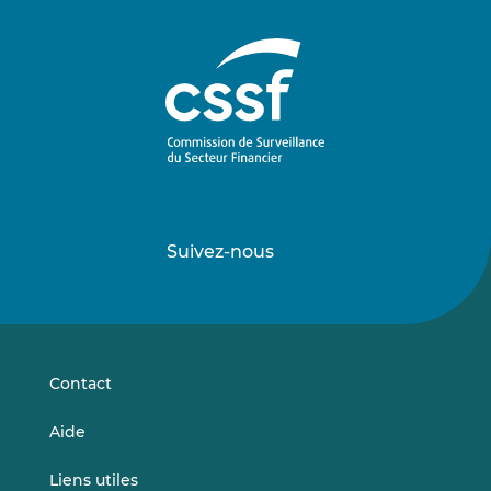
Suivez-nous
Suivez-
Suivez-
nous
nous
sur
sur
LinkedIn
Vimeo
Contact
Aide
Liens utiles