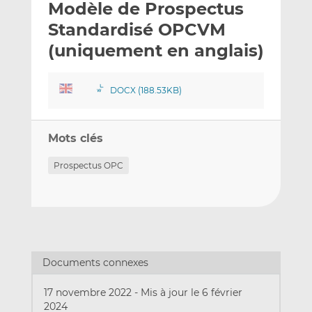
Modèle de Prospectus
y
a
a
e
g
g
Standardisé OPCVM
r
e
e
(uniquement en anglais)
p
r
r
a
s
s
r
u
u
DOCX (188.53KB)
e
r
r
m
L
F
a
i
a
Mots clés
i
n
c
Prospectus OPC
l
k
e
e
b
d
o
I
o
n
k
Documents connexes
17 novembre 2022
-
Mis à jour le 6 février
2024