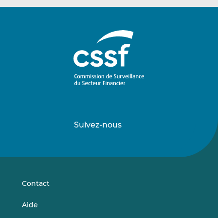
Suivez-nous
Suivez-
Suivez-
nous
nous
sur
sur
LinkedIn
Vimeo
Contact
Aide