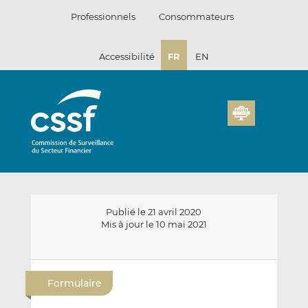
Passer
Professionnels
Consommateurs
au
contenu
Accessibilité
FR
EN
Publié le 21 avril 2020
Mis à jour le 10 mai 2021
E
P
P
n
a
a
Formulaire
v
r
r
o
t
t