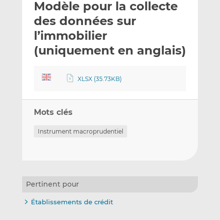
Modèle pour la collecte
y
a
a
e
g
g
des données sur
r
e
e
l’immobilier
p
r
r
(uniquement en anglais)
a
s
s
r
u
u
e
r
r
XLSX (35.73KB)
m
L
F
a
i
a
i
n
c
Mots clés
l
k
e
e
b
Instrument macroprudentiel
d
o
I
o
n
k
Pertinent pour
Établissements de crédit