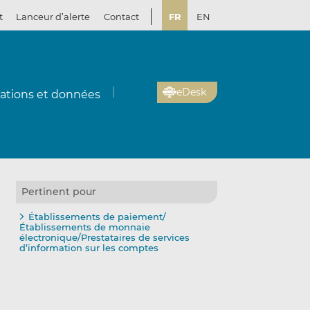
t
Lanceur d’alerte
Contact
FR
EN
eDesk
cations et données
Pertinent pour
Établissements de paiement/
Établissements de monnaie
électronique/Prestataires de services
d’information sur les comptes