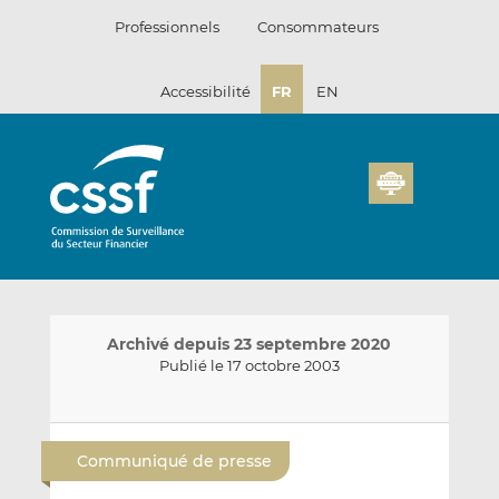
Passer
Professionnels
Consommateurs
au
contenu
Accessibilité
FR
EN
Archivé depuis 23 septembre 2020
Publié le 17 octobre 2003
E
P
P
n
a
a
Communiqué de presse
v
r
r
o
t
t