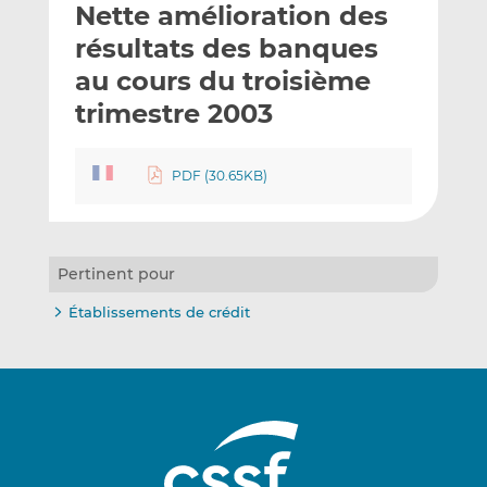
Nette amélioration des
y
a
a
e
g
g
résultats des banques
r
e
e
au cours du troisième
p
r
r
trimestre 2003
a
s
s
r
u
u
e
r
r
PDF (30.65KB)
m
L
F
a
i
a
i
n
c
l
k
e
Pertinent pour
e
b
d
o
Établissements de crédit
I
o
n
k