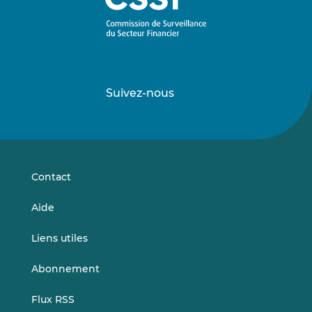
Suivez-nous
Suivez-
Suivez-
nous
nous
sur
sur
LinkedIn
Vimeo
Contact
Aide
Liens utiles
Abonnement
Flux RSS