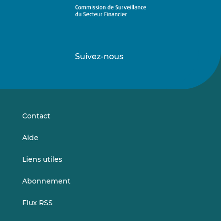
Suivez-nous
Suivez-
Suivez-
nous
nous
sur
sur
LinkedIn
Vimeo
Contact
Aide
Liens utiles
Abonnement
Flux RSS