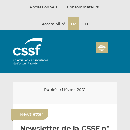
Passer
Professionnels
Consommateurs
au
contenu
Accessibilité
FR
EN
Publié le 1 février 2001
E
P
P
n
a
a
Newsletter
v
r
r
o
t
t
Newsletter de la CSSF n°
y
a
a