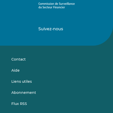
Suivez-nous
Suivez-
Suivez-
nous
nous
sur
sur
LinkedIn
Vimeo
Contact
Aide
Liens utiles
Abonnement
Flux RSS