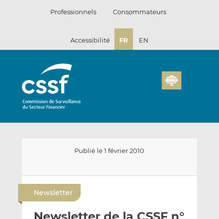
Passer
Professionnels
Consommateurs
au
contenu
Accessibilité
FR
EN
Publié le 1 février 2010
E
P
P
n
a
a
Newsletter
v
r
r
o
t
t
Newsletter de la CSSF n°
y
a
a