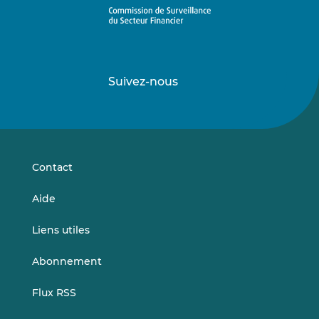
Suivez-nous
Suivez-
Suivez-
nous
nous
sur
sur
LinkedIn
Vimeo
Contact
Aide
Liens utiles
Abonnement
Flux RSS