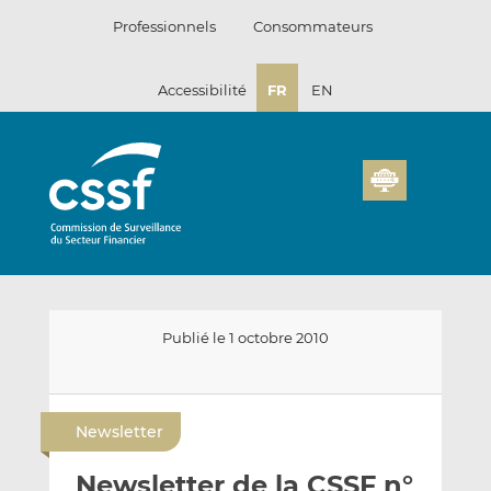
Passer
Professionnels
Consommateurs
au
contenu
Accessibilité
FR
EN
Publié le 1 octobre 2010
E
P
P
n
a
a
Newsletter
v
r
r
o
t
t
Newsletter de la CSSF n°
y
a
a