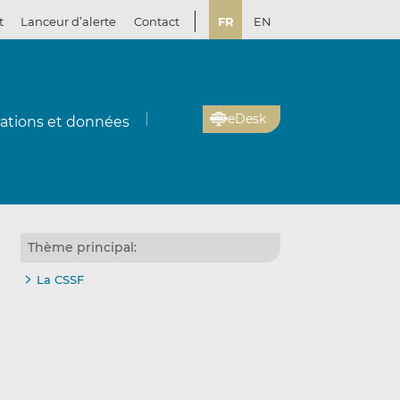
t
Lanceur d’alerte
Contact
FR
EN
eDesk
cations et données
Thème principal:
La CSSF