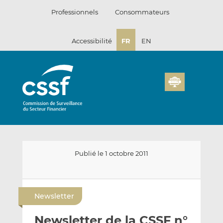
Passer
Professionnels
Consommateurs
au
contenu
Accessibilité
FR
EN
Publié le 1 octobre 2011
E
P
P
n
a
a
Newsletter
v
r
r
o
t
t
Newsletter de la CSSF n°
y
a
a