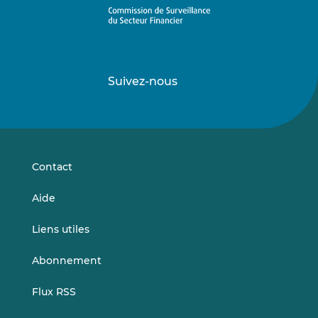
Suivez-nous
Suivez-
Suivez-
nous
nous
sur
sur
LinkedIn
Vimeo
Contact
Aide
Liens utiles
Abonnement
Flux RSS