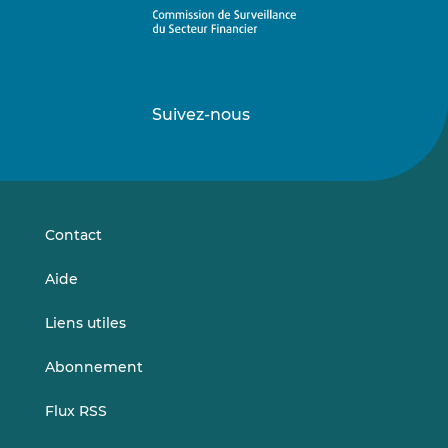
Suivez-nous
Suivez-
Suivez-
nous
nous
sur
sur
LinkedIn
Vimeo
Contact
Aide
Liens utiles
Abonnement
Flux RSS