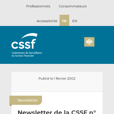
Passer
Professionnels
Consommateurs
au
contenu
Accessibilité
FR
EN
Publié le 1 février 2002
E
P
P
n
a
a
Newsletter
v
r
r
o
t
t
Newsletter de la CSSF n°
y
a
a