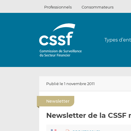
Passer
Professionnels
Consommateurs
au
contenu
Types d’ent
Publié le 1 novembre 2011
Newsletter
Newsletter de la CSSF 