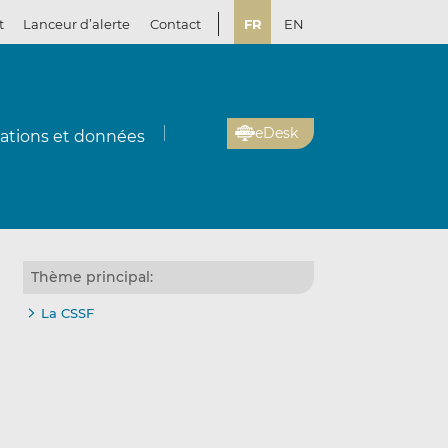
t
Lanceur d’alerte
Contact
FR
EN
eDesk
cations et données
Thème principal:
La CSSF