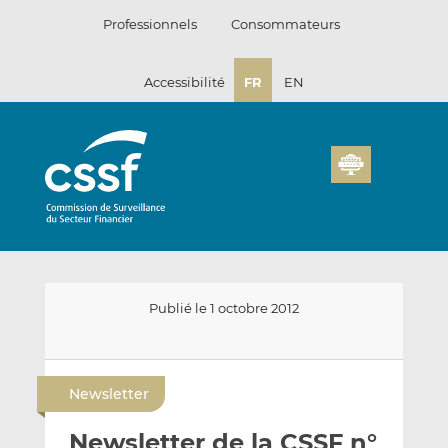
Passer
Professionnels
Consommateurs
au
contenu
Accessibilité
FR
EN
Publié le 1 octobre 2012
E
P
P
n
a
a
Newsletter
v
r
r
o
t
t
Newsletter de la CSSF n°
y
a
a