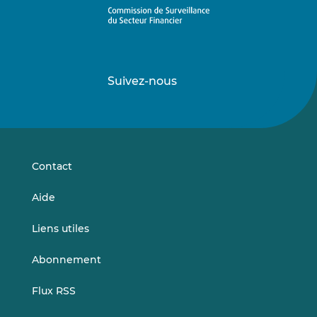
Suivez-nous
Suivez-
Suivez-
nous
nous
sur
sur
LinkedIn
Vimeo
Contact
Aide
Liens utiles
Abonnement
Flux RSS