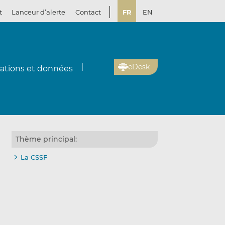
t
Lanceur d’alerte
Contact
FR
EN
eDesk
cations et données
Thème principal:
La CSSF