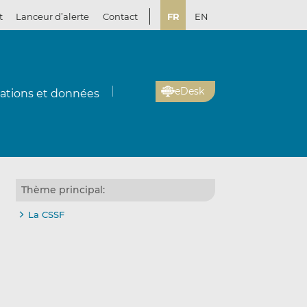
t
Lanceur d’alerte
Contact
FR
EN
eDesk
cations et données
Thème principal:
La CSSF