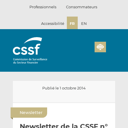
Passer
Professionnels
Consommateurs
au
contenu
Accessibilité
FR
EN
Publié le 1 octobre 2014
E
P
P
n
a
a
Newsletter
v
r
r
o
t
t
Newsletter de la CSSF n°
y
a
a