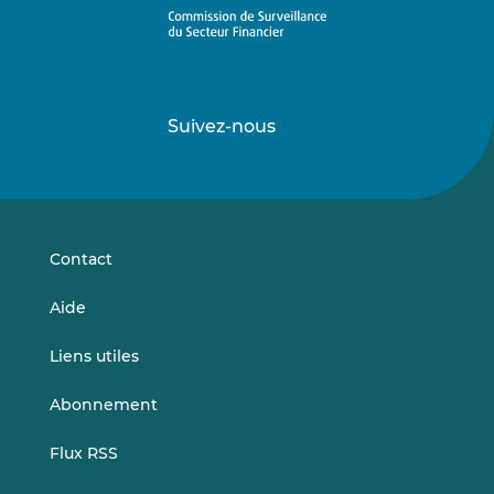
Suivez-nous
Suivez-
Suivez-
nous
nous
sur
sur
LinkedIn
Vimeo
Contact
Aide
Liens utiles
Abonnement
Flux RSS