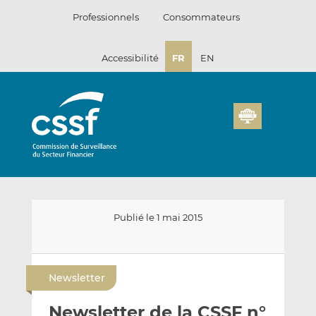
Passer
Professionnels
Consommateurs
au
contenu
Accessibilité
FR
EN
Publié le 1 mai 2015
E
P
P
n
a
a
Newsletter
v
r
r
o
t
t
Newsletter de la CSSF n°
y
a
a