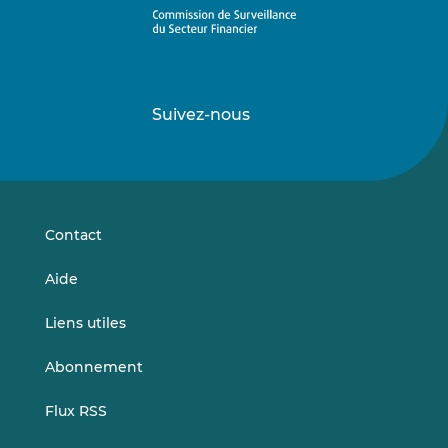
Suivez-nous
Suivez-
Suivez-
nous
nous
sur
sur
LinkedIn
Vimeo
Contact
Aide
Liens utiles
Abonnement
Flux RSS