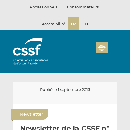
Passer
Professionnels
Consommateurs
au
contenu
Accessibilité
FR
EN
Publié le 1 septembre 2015
E
P
P
n
a
a
Newsletter
v
r
r
o
t
t
Newsletter de la CSSF n°
y
a
a