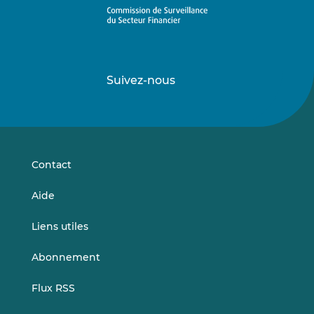
Suivez-nous
Suivez-
Suivez-
nous
nous
sur
sur
LinkedIn
Vimeo
Contact
Aide
Liens utiles
Abonnement
Flux RSS